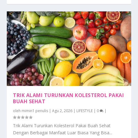
TRIK ALAMI TURUNKAN KOLESTEROL PAKAI
BUAH SEHAT
oleh
mimin1 penulis
|
Agu 2, 2026
|
LIFESTYLE
|
0
|
Trik Alami Turunkan Kolesterol Pakai Buah Sehat
Dengan Berbagai Manfaat Luar Biasa Yang Bisa...