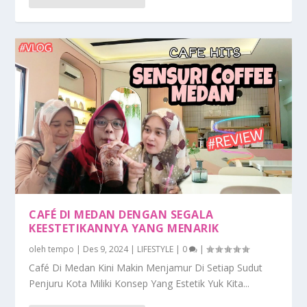
CAFÉ DI MEDAN DENGAN SEGALA
KEESTETIKANNYA YANG MENARIK
oleh
tempo
|
Des 9, 2024
|
LIFESTYLE
|
0
|
Café Di Medan Kini Makin Menjamur Di Setiap Sudut
Penjuru Kota Miliki Konsep Yang Estetik Yuk Kita...