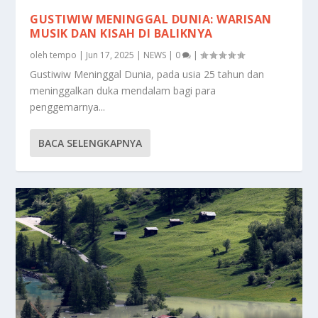
GUSTIWIW MENINGGAL DUNIA: WARISAN
MUSIK DAN KISAH DI BALIKNYA
oleh
tempo
|
Jun 17, 2025
|
NEWS
|
0
|
Gustiwiw Meninggal Dunia, pada usia 25 tahun dan
meninggalkan duka mendalam bagi para
penggemarnya...
BACA SELENGKAPNYA