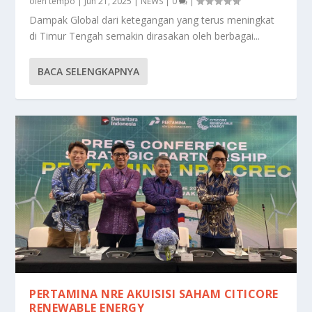
oleh
tempo
|
Jun 21, 2025
|
NEWS
|
0
|
Dampak Global dari ketegangan yang terus meningkat
di Timur Tengah semakin dirasakan oleh berbagai...
BACA SELENGKAPNYA
PERTAMINA NRE AKUISISI SAHAM CITICORE
RENEWABLE ENERGY