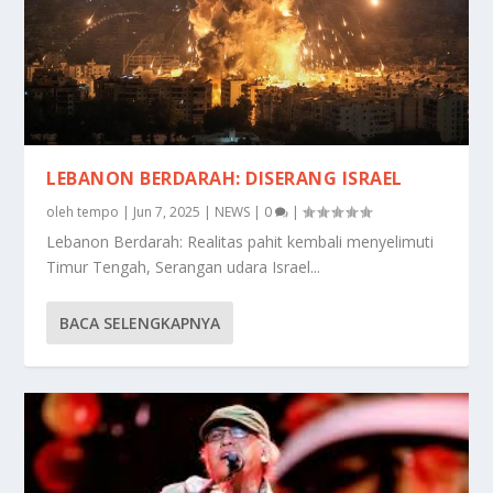
LEBANON BERDARAH: DISERANG ISRAEL
oleh
tempo
|
Jun 7, 2025
|
NEWS
|
0
|
Lebanon Berdarah: Realitas pahit kembali menyelimuti
Timur Tengah, Serangan udara Israel...
BACA SELENGKAPNYA