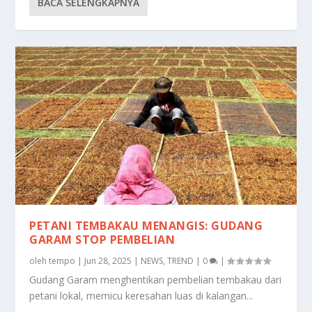
BACA SELENGKAPNYA
PETANI TEMBAKAU MENANGIS: GUDANG
GARAM STOP PEMBELIAN
oleh
tempo
|
Jun 28, 2025
|
NEWS
,
TREND
|
0
|
Gudang Garam menghentikan pembelian tembakau dari
petani lokal, memicu keresahan luas di kalangan...