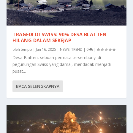
TRAGEDI DI SWISS: 90% DESA BLATTEN
HILANG DALAM SEKEJAP
oleh
tempo
|
Jun 16, 2025
|
NEWS
,
TREND
|
0
|
Desa Blatten, sebuah permata tersembunyi di
pegunungan Swiss yang damai, mendadak menjadi
pusat...
BACA SELENGKAPNYA