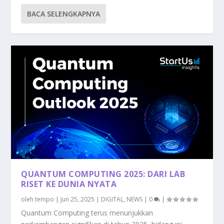
BACA SELENGKAPNYA
QUANTUM COMPUTING 2025: DARI LAB
RISET KE DUNIA NYATA
oleh
tempo
|
Jun 25, 2025
|
DIGITAL
,
NEWS
|
0
|
Quantum Computing terus menunjukkan