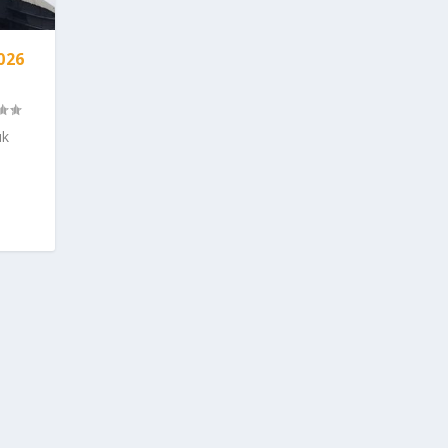
026
uk