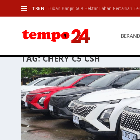
TREN:
Tuban Banjir! 609 Hektar Lahan Pertanian T
BERAN
TAG:
CHERY C5 CSH