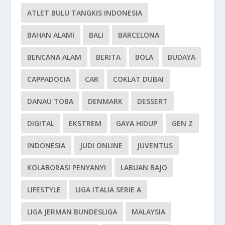
ATLET BULU TANGKIS INDONESIA
BAHAN ALAMI
BALI
BARCELONA
BENCANA ALAM
BERITA
BOLA
BUDAYA
CAPPADOCIA
CAR
COKLAT DUBAI
DANAU TOBA
DENMARK
DESSERT
DIGITAL
EKSTREM
GAYA HIDUP
GEN Z
INDONESIA
JUDI ONLINE
JUVENTUS
KOLABORASI PENYANYI
LABUAN BAJO
LIFESTYLE
LIGA ITALIA SERIE A
LIGA JERMAN BUNDESLIGA
MALAYSIA