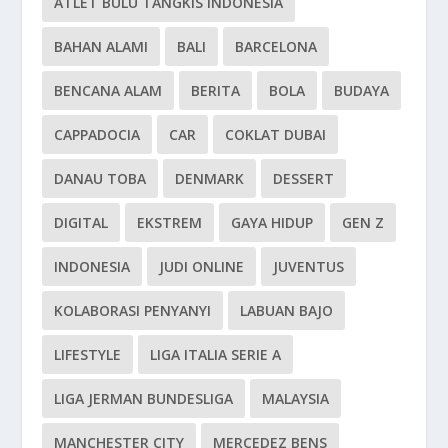
ATLET BULU TANGKIS INDONESIA
BAHAN ALAMI
BALI
BARCELONA
BENCANA ALAM
BERITA
BOLA
BUDAYA
CAPPADOCIA
CAR
COKLAT DUBAI
DANAU TOBA
DENMARK
DESSERT
DIGITAL
EKSTREM
GAYA HIDUP
GEN Z
INDONESIA
JUDI ONLINE
JUVENTUS
KOLABORASI PENYANYI
LABUAN BAJO
LIFESTYLE
LIGA ITALIA SERIE A
LIGA JERMAN BUNDESLIGA
MALAYSIA
MANCHESTER CITY
MERCEDEZ BENS