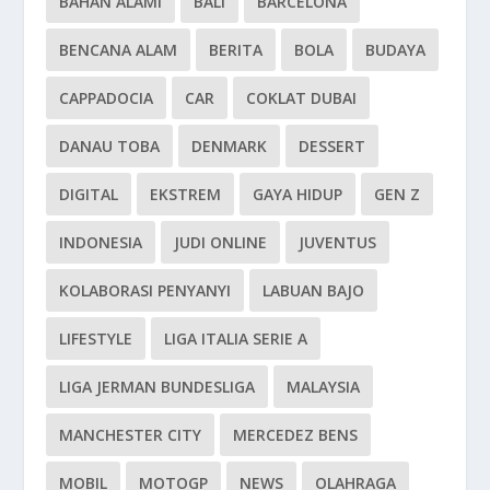
BAHAN ALAMI
BALI
BARCELONA
BENCANA ALAM
BERITA
BOLA
BUDAYA
CAPPADOCIA
CAR
COKLAT DUBAI
DANAU TOBA
DENMARK
DESSERT
DIGITAL
EKSTREM
GAYA HIDUP
GEN Z
INDONESIA
JUDI ONLINE
JUVENTUS
KOLABORASI PENYANYI
LABUAN BAJO
LIFESTYLE
LIGA ITALIA SERIE A
LIGA JERMAN BUNDESLIGA
MALAYSIA
MANCHESTER CITY
MERCEDEZ BENS
MOBIL
MOTOGP
NEWS
OLAHRAGA