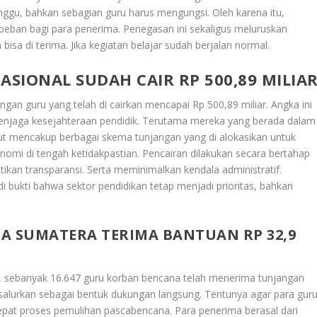
ggu, bahkan sebagian guru harus mengungsi. Oleh karena itu,
eban bagi para penerima. Penegasan ini sekaligus meluruskan
isa di terima. Jika kegiatan belajar sudah berjalan normal.
SIONAL SUDAH CAIR RP 500,89 MILIA
ngan guru yang telah di cairkan mencapai Rp 500,89 miliar. Angka ini
njaga kesejahteraan pendidik. Terutama mereka yang berada dalam
but mencakup berbagai skema tunjangan yang di alokasikan untuk
omi di tengah ketidakpastian. Pencairan dilakukan secara bertahap
kan transparansi. Serta meminimalkan kendala administratif.
i bukti bahwa sektor pendidikan tetap menjadi prioritas, bahkan
A SUMATERA TERIMA BANTUAN RP 32,9
a, sebanyak 16.647 guru korban bencana telah menerima tunjangan
i salurkan sebagai bentuk dukungan langsung. Tentunya agar para gur
at proses pemulihan pascabencana. Para penerima berasal dari