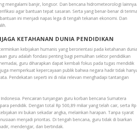
g mengalami banjir, longsor. Dan bencana hidrometeorologi lainnya
ifikasi agar bantuan tepat sasaran. Serta yang benar-benar di terim
bantuan ini menjadi napas lega di tengah tekanan ekonomi. Dan
lih.
NJAGA KETAHANAN DUNIA PENDIDIKAN
erminkan kebijakan humanis yang berorientasi pada ketahanan duni
aan guru adalah fondasi penting bagi pemulihan sektor pendidikan
emadai, guru diharapkan dapat kembali fokus pada tugas mendidik
i juga memperkuat kepercayaan publik bahwa negara hadir tidak hany
ata. Pendekatan seperti ini di nilai relevan menghadapi tantangan
ah Indonesia. Pencairan tunjangan guru korban bencana Sumatera
ara pendidik. Dengan total Rp 500,89 miliar yang telah cair, serta Rp
kebijakan ini bukan sekadar angka, melainkan harapan. Tanpa syarat
iaan menjadi prioritas. Di tengah bencana, guru tidak di biarkan
hadir, mendengar, dan bertindak.