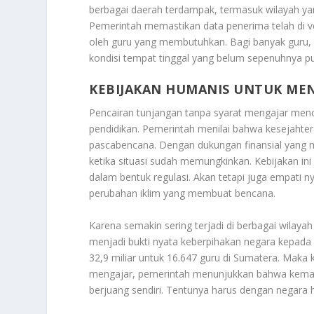
berbagai daerah terdampak, termasuk wilayah yan
Pemerintah memastikan data penerima telah di ver
oleh guru yang membutuhkan. Bagi banyak guru, 
kondisi tempat tinggal yang belum sepenuhnya pu
KEBIJAKAN HUMANIS UNTUK ME
Pencairan tunjangan tanpa syarat mengajar menc
pendidikan. Pemerintah menilai bahwa kesejahter
pascabencana. Dengan dukungan finansial yang m
ketika situasi sudah memungkinkan. Kebijakan in
dalam bentuk regulasi. Akan tetapi juga empati ny
perubahan iklim yang membuat bencana.
Karena semakin sering terjadi di berbagai wilay
menjadi bukti nyata keberpihakan negara kepada p
32,9 miliar untuk 16.647 guru di Sumatera. Maka 
mengajar, pemerintah menunjukkan bahwa kemanus
berjuang sendiri. Tentunya harus dengan negara 