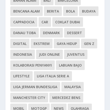
BAHAN ALAMI
BALI
BARCELONA
BENCANA ALAM
BERITA
BOLA
BUDAYA
CAPPADOCIA
CAR
COKLAT DUBAI
DANAU TOBA
DENMARK
DESSERT
DIGITAL
EKSTREM
GAYA HIDUP
GEN Z
INDONESIA
JUDI ONLINE
JUVENTUS
KOLABORASI PENYANYI
LABUAN BAJO
LIFESTYLE
LIGA ITALIA SERIE A
LIGA JERMAN BUNDESLIGA
MALAYSIA
MANCHESTER CITY
MERCEDEZ BENS
MOBIL
MOTOGP
NEWS
OLAHRAGA