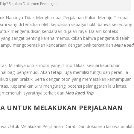
rip? Siapkan Dokumen Penting Ini!
tuk Nantinya Tidak Menghambat Perjalanan Kalian Menuju Tempat
mi yang di terbitkan oleh kepolisian sebagai bukti bahwa seseorang
 untuk mengemudikan kendaraan di jalan raya. Dalam konteks
en yang sangat penting karena membuktikan bahwa pengemudi telah
mampu mengoperasikan kendaraan dengan baik terkait dari
Mau Road
tas. Misalnya untuk mobil yang di modifikasi sesuai kebutuhan
al bagi pengemudi. Akan tetapi juga memiliki fungsi dan peran. Ia
kuti ujian praktik. Serta dengan teori yang memastikan kemampuan
tas. Kepemilikan SIM mengurangi potensi pelanggaran lalu lintas.
 memenuhi syaratnya terkait dari
Mau Road Trip
.
YA UNTUK MELAKUKAN PERJALANAN
ya Untuk Melakukan Perjalanan Darat
. Dan dokumen lainnya adalah