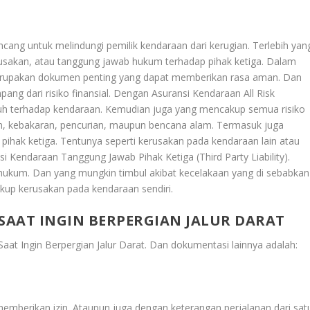
ancang untuk melindungi pemilik kendaraan dari kerugian. Terlebih yan
rusakan, atau tanggung jawab hukum terhadap pihak ketiga. Dalam
merupakan dokumen penting yang dapat memberikan rasa aman. Dan
ng dari risiko finansial. Dengan Asuransi Kendaraan All Risk
h terhadap kendaraan. Kemudian juga yang mencakup semua risiko
an, kebakaran, pencurian, maupun bencana alam. Termasuk juga
 pihak ketiga. Tentunya seperti kerusakan pada kendaraan lain atau
 Kendaraan Tanggung Jawab Pihak Ketiga (Third Party Liability).
hukum. Dan yang mungkin timbul akibat kecelakaan yang di sebabkan
kup kerusakan pada kendaraan sendiri.
 SAAT INGIN BERPERGIAN JALUR DARAT
aat Ingin Berpergian Jalur Darat
. Dan dokumentasi lainnya adalah:
emberikan izin. Ataupun juga dengan keterangan perjalanan dari sat