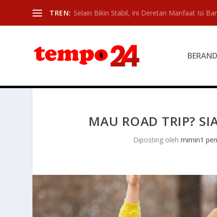
TREN:
Selain Bikin Stabil, Ini Deretan Manfaat Isi Ban
BERAN
MAU ROAD TRIP? SI
Diposting oleh
mimin1 pen