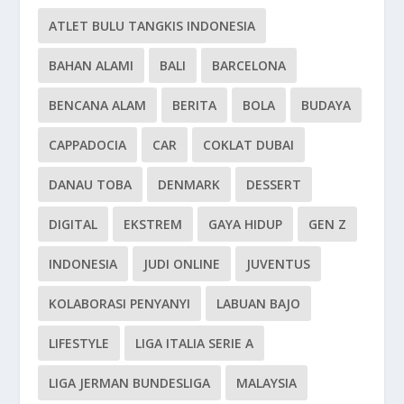
ATLET BULU TANGKIS INDONESIA
BAHAN ALAMI
BALI
BARCELONA
BENCANA ALAM
BERITA
BOLA
BUDAYA
CAPPADOCIA
CAR
COKLAT DUBAI
DANAU TOBA
DENMARK
DESSERT
DIGITAL
EKSTREM
GAYA HIDUP
GEN Z
INDONESIA
JUDI ONLINE
JUVENTUS
KOLABORASI PENYANYI
LABUAN BAJO
LIFESTYLE
LIGA ITALIA SERIE A
LIGA JERMAN BUNDESLIGA
MALAYSIA