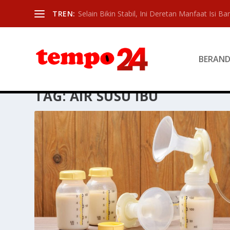
TREN:
Selain Bikin Stabil, Ini Deretan Manfaat Isi Ban
BERAN
TAG:
AIR SUSU IBU