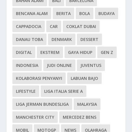
BAHAN ALAMI
BALI
BARCELONA
BENCANA ALAM
BERITA
BOLA
BUDAYA
CAPPADOCIA
CAR
COKLAT DUBAI
DANAU TOBA
DENMARK
DESSERT
DIGITAL
EKSTREM
GAYA HIDUP
GEN Z
INDONESIA
JUDI ONLINE
JUVENTUS
KOLABORASI PENYANYI
LABUAN BAJO
LIFESTYLE
LIGA ITALIA SERIE A
LIGA JERMAN BUNDESLIGA
MALAYSIA
MANCHESTER CITY
MERCEDEZ BENS
MOBIL
MOTOGP
NEWS
OLAHRAGA