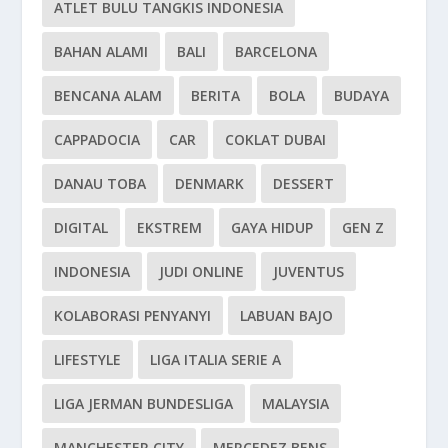
ATLET BULU TANGKIS INDONESIA
BAHAN ALAMI
BALI
BARCELONA
BENCANA ALAM
BERITA
BOLA
BUDAYA
CAPPADOCIA
CAR
COKLAT DUBAI
DANAU TOBA
DENMARK
DESSERT
DIGITAL
EKSTREM
GAYA HIDUP
GEN Z
INDONESIA
JUDI ONLINE
JUVENTUS
KOLABORASI PENYANYI
LABUAN BAJO
LIFESTYLE
LIGA ITALIA SERIE A
LIGA JERMAN BUNDESLIGA
MALAYSIA
MANCHESTER CITY
MERCEDEZ BENS