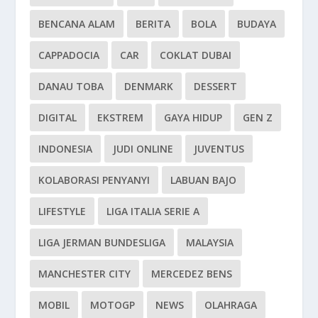
BENCANA ALAM
BERITA
BOLA
BUDAYA
CAPPADOCIA
CAR
COKLAT DUBAI
DANAU TOBA
DENMARK
DESSERT
DIGITAL
EKSTREM
GAYA HIDUP
GEN Z
INDONESIA
JUDI ONLINE
JUVENTUS
KOLABORASI PENYANYI
LABUAN BAJO
LIFESTYLE
LIGA ITALIA SERIE A
LIGA JERMAN BUNDESLIGA
MALAYSIA
MANCHESTER CITY
MERCEDEZ BENS
MOBIL
MOTOGP
NEWS
OLAHRAGA