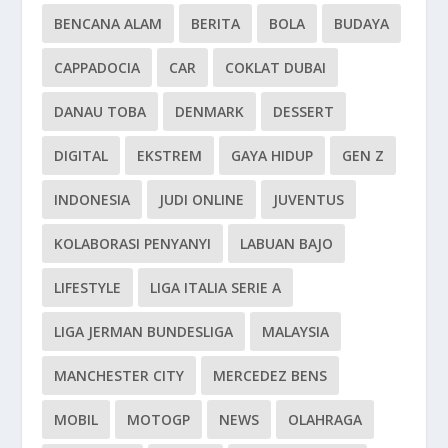
BENCANA ALAM
BERITA
BOLA
BUDAYA
CAPPADOCIA
CAR
COKLAT DUBAI
DANAU TOBA
DENMARK
DESSERT
DIGITAL
EKSTREM
GAYA HIDUP
GEN Z
INDONESIA
JUDI ONLINE
JUVENTUS
KOLABORASI PENYANYI
LABUAN BAJO
LIFESTYLE
LIGA ITALIA SERIE A
LIGA JERMAN BUNDESLIGA
MALAYSIA
MANCHESTER CITY
MERCEDEZ BENS
MOBIL
MOTOGP
NEWS
OLAHRAGA