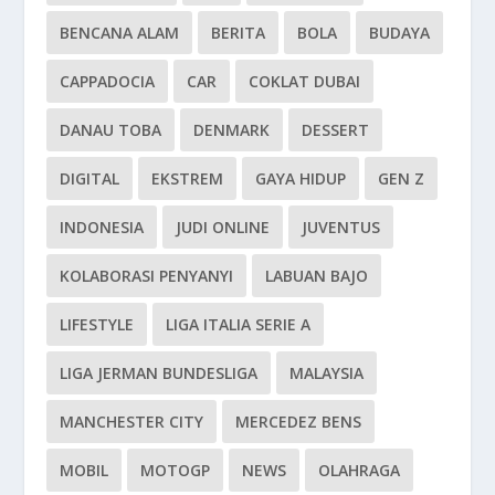
BENCANA ALAM
BERITA
BOLA
BUDAYA
CAPPADOCIA
CAR
COKLAT DUBAI
DANAU TOBA
DENMARK
DESSERT
DIGITAL
EKSTREM
GAYA HIDUP
GEN Z
INDONESIA
JUDI ONLINE
JUVENTUS
KOLABORASI PENYANYI
LABUAN BAJO
LIFESTYLE
LIGA ITALIA SERIE A
LIGA JERMAN BUNDESLIGA
MALAYSIA
MANCHESTER CITY
MERCEDEZ BENS
MOBIL
MOTOGP
NEWS
OLAHRAGA