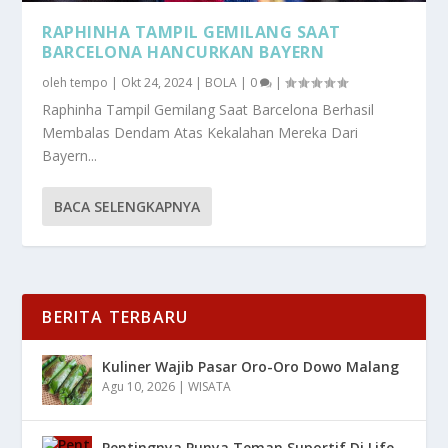
RAPHINHA TAMPIL GEMILANG SAAT
BARCELONA HANCURKAN BAYERN
oleh
tempo
|
Okt 24, 2024
|
BOLA
|
0
|
Raphinha Tampil Gemilang Saat Barcelona Berhasil
Membalas Dendam Atas Kekalahan Mereka Dari
Bayern...
BACA SELENGKAPNYA
BERITA TERBARU
Kuliner Wajib Pasar Oro-Oro Dowo Malang
Agu 10, 2026
|
WISATA
Pentingnya Punya Teman Suportif Di Life