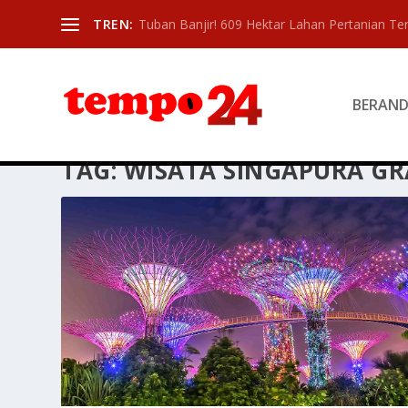
TREN:
Tuban Banjir! 609 Hektar Lahan Pertanian T
BERAN
TAG:
WISATA SINGAPURA GR