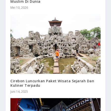
Muslim Di Dunia
Mei 10, 2026
Cirebon Luncurkan Paket Wisata Sejarah Dan
Kuliner Terpadu
Juni 14, 2025