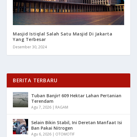
Masjid Istiqlal Salah Satu Masjid Di Jakarta
Yang Terbesar
Desember 30, 2024
BERITA TERBARU
Tuban Banjir! 609 Hektar Lahan Pertanian
Terendam
Agu 7, 2026
|
RAGAM
Selain Bikin Stabil, Ini Deretan Manfaat Isi
Ban Pakai Nitrogen
Agu 6, 2026
|
OTOMOTIF