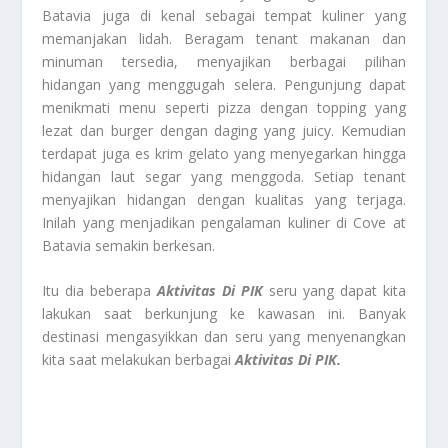
Batavia juga di kenal sebagai tempat kuliner yang
memanjakan lidah. Beragam tenant makanan dan
minuman tersedia, menyajikan berbagai pilihan
hidangan yang menggugah selera. Pengunjung dapat
menikmati menu seperti pizza dengan topping yang
lezat dan burger dengan daging yang juicy. Kemudian
terdapat juga es krim gelato yang menyegarkan hingga
hidangan laut segar yang menggoda. Setiap tenant
menyajikan hidangan dengan kualitas yang terjaga.
Inilah yang menjadikan pengalaman kuliner di Cove at
Batavia semakin berkesan.
Itu dia beberapa
Aktivitas Di PIK
seru yang dapat kita
lakukan saat berkunjung ke kawasan ini. Banyak
destinasi mengasyikkan dan seru yang menyenangkan
kita saat melakukan berbagai
Aktivitas Di PIK.