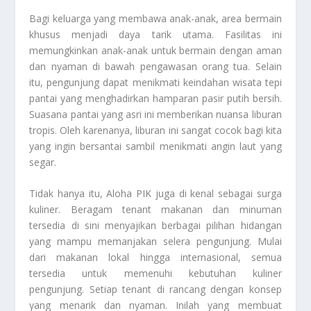
Bagi keluarga yang membawa anak-anak, area bermain
khusus menjadi daya tarik utama. Fasilitas ini
memungkinkan anak-anak untuk bermain dengan aman
dan nyaman di bawah pengawasan orang tua. Selain
itu, pengunjung dapat menikmati keindahan wisata tepi
pantai yang menghadirkan hamparan pasir putih bersih.
Suasana pantai yang asri ini memberikan nuansa liburan
tropis. Oleh karenanya, liburan ini sangat cocok bagi kita
yang ingin bersantai sambil menikmati angin laut yang
segar.
Tidak hanya itu, Aloha PIK juga di kenal sebagai surga
kuliner. Beragam tenant makanan dan minuman
tersedia di sini menyajikan berbagai pilihan hidangan
yang mampu memanjakan selera pengunjung. Mulai
dari makanan lokal hingga internasional, semua
tersedia untuk memenuhi kebutuhan kuliner
pengunjung. Setiap tenant di rancang dengan konsep
yang menarik dan nyaman. Inilah yang membuat