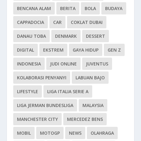
BENCANA ALAM
BERITA
BOLA
BUDAYA
CAPPADOCIA
CAR
COKLAT DUBAI
DANAU TOBA
DENMARK
DESSERT
DIGITAL
EKSTREM
GAYA HIDUP
GEN Z
INDONESIA
JUDI ONLINE
JUVENTUS
KOLABORASI PENYANYI
LABUAN BAJO
LIFESTYLE
LIGA ITALIA SERIE A
LIGA JERMAN BUNDESLIGA
MALAYSIA
MANCHESTER CITY
MERCEDEZ BENS
MOBIL
MOTOGP
NEWS
OLAHRAGA