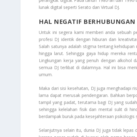
perangkat digital. Pada tahun 1980-an dan 1990-
lunak digital seperti Serato dan Virtual DJ.
HAL NEGATIF BERHUBUNGAN
Untuk ini segera kami memberi anda sebuah 
profesi DJ identik dengan hiburan dan kreativit
Salah satunya adalah stigma tentang kehidupan 
hingga larut. Sehingga gaya hidup mereka rent
Lingkungan kerja yang penuh dengan alkohol da
semua DJ terlibat di dalamnya. Hal ini bisa me
umum.
Maka dari sisi kesehatan, DJ juga menghadapi ri
lama dapat merusak pendengaran. Bahkan berpot
tampil yang padat, terutama bagi DJ yang suda
sehingga kelelahan fisik dan mental sulit di hin
berdampak buruk pada kesejahteraan psikologis 
Selanjutnya selain itu, dunia DJ juga tidak lepa