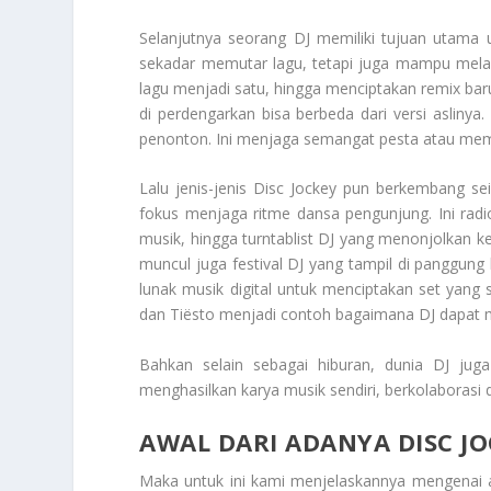
Selanjutnya seorang DJ memiliki tujuan utama 
sekadar memutar lagu, tetapi juga mampu melak
lagu menjadi satu, hingga menciptakan remix bar
di perdengarkan bisa berbeda dari versi asliny
penonton. Ini menjaga semangat pesta atau mem
Lalu jenis-jenis
Disc Jockey
pun berkembang seir
fokus menjaga ritme dansa pengunjung. Ini radi
musik, hingga turntablist DJ yang menonjolkan ke
muncul juga festival DJ yang tampil di panggung
lunak musik digital untuk menciptakan set yang s
dan Tiësto menjadi contoh bagaimana DJ dapat me
Bahkan selain sebagai hiburan, dunia DJ juga
menghasilkan karya musik sendiri, berkolaborasi
AWAL DARI ADANYA DISC J
Maka untuk ini kami menjelaskannya mengenai