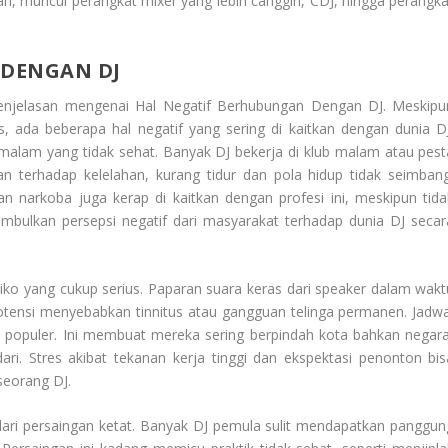
an, muncul perangkat mixer yang lebih canggih, CDJ, hingga perangka
 DENGAN DJ
penjelasan mengenai
Hal Negatif Berhubungan Dengan DJ
. Meskipu
as, ada beberapa hal negatif yang sering di kaitkan dengan dunia DJ
malam yang tidak sehat. Banyak DJ bekerja di klub malam atau pest
an terhadap kelelahan, kurang tidur dan pola hidup tidak seimbang
n narkoba juga kerap di kaitkan dengan profesi ini, meskipun tida
nimbulkan persepsi negatif dari masyarakat terhadap dunia DJ secar
siko yang cukup serius. Paparan suara keras dari speaker dalam wakt
ensi menyebabkan tinnitus atau gangguan telinga permanen. Jadwa
h populer. Ini membuat mereka sering berpindah kota bahkan negara
dari. Stres akibat tekanan kerja tinggi dan ekspektasi penonton bis
seorang DJ.
s dari persaingan ketat. Banyak DJ pemula sulit mendapatkan panggun