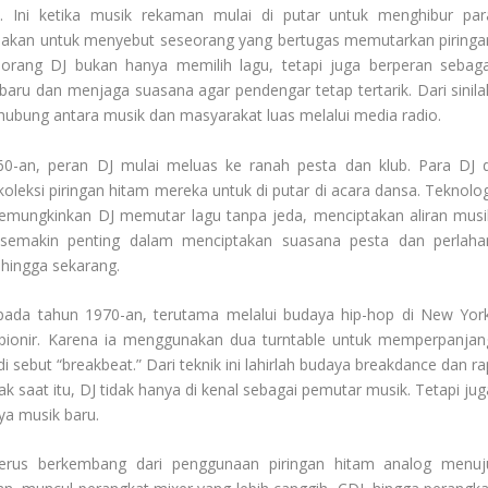
 Ini ketika musik rekaman mulai di putar untuk menghibur par
 gunakan untuk menyebut seseorang yang bertugas memutarkan piringa
seorang DJ bukan hanya memilih lagu, tetapi juga berperan sebaga
aru dan menjaga suasana agar pendengar tetap tertarik. Dari sinila
ghubung antara musik dan masyarakat luas melalui media radio.
-an, peran DJ mulai meluas ke ranah pesta dan klub. Para DJ d
eksi piringan hitam mereka untuk di putar di acara dansa. Teknolog
memungkinkan DJ memutar lagu tanpa jeda, menciptakan aliran musi
 semakin penting dalam menciptakan suasana pesta dan perlaha
hingga sekarang.
pada tahun 1970-an, terutama melalui budaya hip-hop di New York
 pionir. Karena ia menggunakan dua turntable untuk memperpanjan
i sebut “breakbeat.” Dari teknik ini lahirlah budaya breakdance dan ra
saat itu, DJ tidak hanya di kenal sebagai pemutar musik. Tetapi jug
a musik baru.
terus berkembang dari penggunaan piringan hitam analog menuj