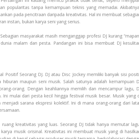
Persaingan ini kadang memicu praktik tidak sehat, seperti menjipla
kan popularitas tanpa kemampuan teknis yang memadai. Akibatnya
ankan pada pencitraan daripada kreativitas. Hal ini membuat sebagia
n instan, bukan karya seni yang serius.
ial. Sebagian masyarakat masih menganggap profesi DJ kurang “mapan
n dunia malam dan pesta. Pandangan ini bisa membuat DJ kesulita
al Positif Seorang DJ
. DJ atau Disc Jockey memiliki banyak sisi posit
ia hiburan maupun seni musik. Salah satunya adalah kemampuan D
rang-orang. Dengan keahliannya memilih dan mencampur lagu, D
 mulai dari pesta kecil hingga festival musik besar. Musik yang d
menjadi sarana ekspresi kolektif. Ini di mana orang-orang dari lata
ersamaan.
a ruang kreativitas yang luas. Seorang DJ tidak hanya memutar lagu
arya musik orisinal. Kreativitas ini membuat musik yang di hasilka
mudian di kenal sebagai produser musik ternama, berkolaborasi denga