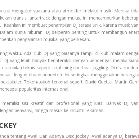
untuk mengatur suasana atau atmosfer melalui musik. Mereka tida
ukan transisi antartrack dengan mulus. Ini mencampurkan beberap
u. Keahlian ini membuat penampilan DJ terasa unik, karena musik yan
a. Dalam dunia hiburan, DJ berperan penting untuk membangun energ
berikan pengalaman musikal yang berkesan.
ing waktu. Ada club DJ yang biasanya tampil di klub malam denga
o DJ yang lebih banyak berinteraksi dengan pendengar melalui siara
terampilan teknis seperti scratching dan beat juggling. Di era modern
 besar dengan ribuan penonton. Ini seringkali menggunakan perangka
pektakuler. Tokoh-tokoh terkenal seperti David Guetta, Martin Garri
ncapai popularitas internasional.
 memiliki sisi kreatif dan profesional yang luas. Banyak DJ yan
 dengan penyanyi, hingga masuk ke industri rekaman.
OCKEY
 anda tentang
Awal Dari Adanya Disc Jockey
. Awal adanya DJ berawa