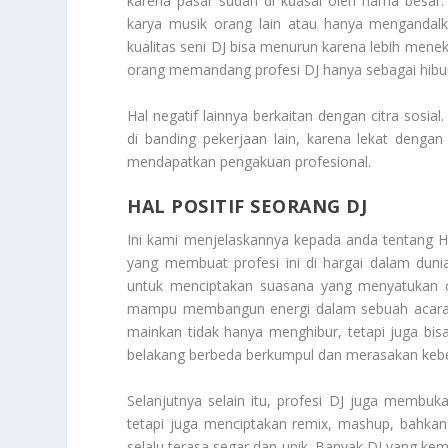
karena pasar sudah di kuasai oleh nama besar. 
karya musik orang lain atau hanya mengandal
kualitas seni DJ bisa menurun karena lebih menek
orang memandang profesi DJ hanya sebagai hibura
Hal negatif lainnya berkaitan dengan citra sos
di banding pekerjaan lain, karena lekat denga
mendapatkan pengakuan profesional.
HAL POSITIF SEORANG DJ
Ini kami menjelaskannya kepada anda tentang
H
yang membuat profesi ini di hargai dalam dun
untuk menciptakan suasana yang menyatukan o
mampu membangun energi dalam sebuah acara. Ini
mainkan tidak hanya menghibur, tetapi juga bisa 
belakang berbeda berkumpul dan merasakan keb
Selanjutnya selain itu, profesi DJ juga membuk
tetapi juga menciptakan remix, mashup, bahkan k
selalu terasa segar dan unik. Banyak DJ yang ke