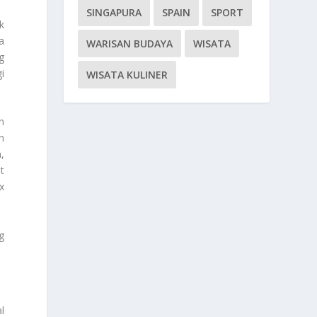
SINGAPURA
SPAIN
SPORT
k
a
WARISAN BUDAYA
WISATA
g
i
WISATA KULINER
n
n
,
t
x
g
l