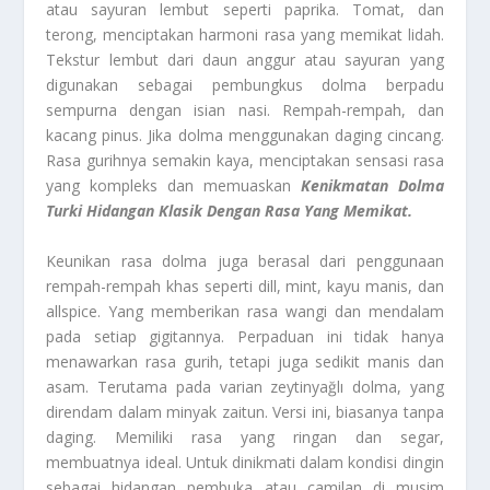
atau sayuran lembut seperti paprika. Tomat, dan
terong, menciptakan harmoni rasa yang memikat lidah.
Tekstur lembut dari daun anggur atau sayuran yang
digunakan sebagai pembungkus dolma berpadu
sempurna dengan isian nasi. Rempah-rempah, dan
kacang pinus. Jika dolma menggunakan daging cincang.
Rasa gurihnya semakin kaya, menciptakan sensasi rasa
yang kompleks dan memuaskan
Kenikmatan Dolma
Turki Hidangan Klasik Dengan Rasa Yang Memikat.
Keunikan rasa dolma juga berasal dari penggunaan
rempah-rempah khas seperti dill, mint, kayu manis, dan
allspice. Yang memberikan rasa wangi dan mendalam
pada setiap gigitannya. Perpaduan ini tidak hanya
menawarkan rasa gurih, tetapi juga sedikit manis dan
asam. Terutama pada varian zeytinyağlı dolma, yang
direndam dalam minyak zaitun. Versi ini, biasanya tanpa
daging. Memiliki rasa yang ringan dan segar,
membuatnya ideal. Untuk dinikmati dalam kondisi dingin
sebagai hidangan pembuka atau camilan di musim