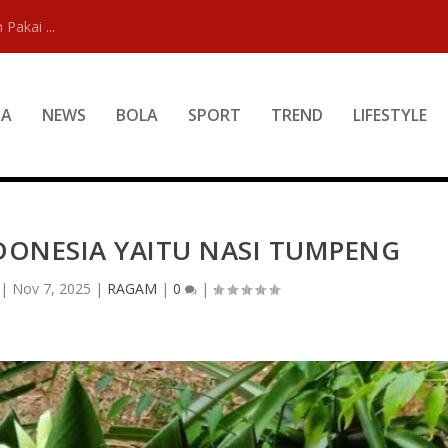
 Pakai ...
DA
NEWS
BOLA
SPORT
TREND
LIFESTYLE
DONESIA YAITU NASI TUMPENG
|
Nov 7, 2025
|
RAGAM
|
0
|