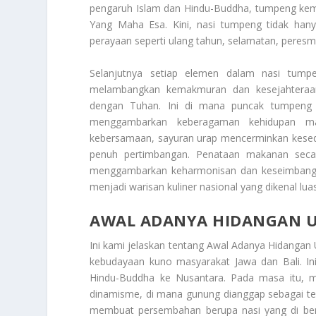
pengaruh Islam dan Hindu-Buddha, tumpeng kem
Yang Maha Esa. Kini, nasi tumpeng tidak han
perayaan seperti ulang tahun, selamatan, peresm
Selanjutnya setiap elemen dalam nasi tumpen
melambangkan kemakmuran dan kesejahteraa
dengan Tuhan. Ini di mana puncak tumpeng m
menggambarkan keberagaman kehidupan man
kebersamaan, sayuran urap mencerminkan kesed
penuh pertimbangan. Penataan makanan secar
menggambarkan keharmonisan dan keseimbanga
menjadi warisan kuliner nasional yang dikenal lua
AWAL ADANYA HIDANGAN U
Ini kami jelaskan tentang
Awal Adanya Hidangan 
kebudayaan kuno masyarakat Jawa dan Bali. I
Hindu-Buddha ke Nusantara. Pada masa itu, 
dinamisme, di mana gunung dianggap sebagai te
membuat persembahan berupa nasi yang di be