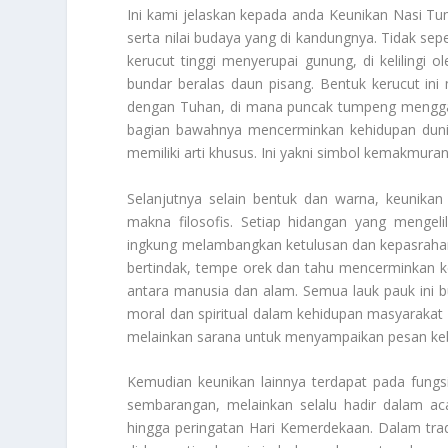
Ini kami jelaskan kepada anda
Keunikan Nasi T
serta nilai budaya yang di kandungnya. Tidak sepe
kerucut tinggi menyerupai gunung, di kelilingi
bundar beralas daun pisang. Bentuk kerucut in
dengan Tuhan, di mana puncak tumpeng mengg
bagian bawahnya mencerminkan kehidupan duni
memiliki arti khusus. Ini yakni simbol kemakmuran
Selanjutnya selain bentuk dan warna, keunikan
makna filosofis. Setiap hidangan yang mengelil
ingkung melambangkan ketulusan dan kepasrahan
bertindak, tempe orek dan tahu mencerminkan
antara manusia dan alam. Semua lauk pauk ini bu
moral dan spiritual dalam kehidupan masyarakat
melainkan sarana untuk menyampaikan pesan keb
Kemudian keunikan lainnya terdapat pada fungsi 
sembarangan, melainkan selalu hadir dalam aca
hingga peringatan Hari Kemerdekaan. Dalam trad