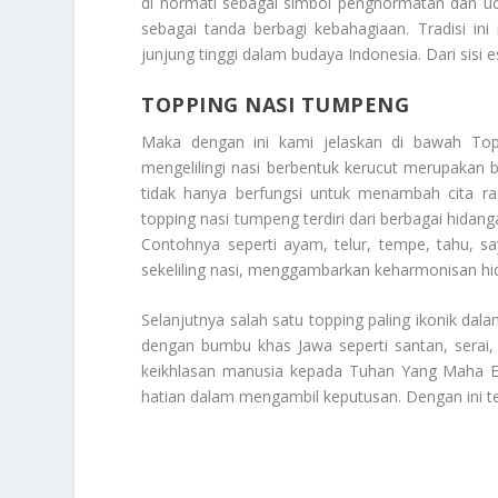
di hormati sebagai simbol penghormatan dan uca
sebagai tanda berbagi kebahagiaan. Tradisi i
junjung tinggi dalam budaya Indonesia. Dari sisi e
TOPPING NASI TUMPENG
Maka dengan ini kami jelaskan di bawah
Top
mengelilingi nasi berbentuk kerucut merupakan b
tidak hanya berfungsi untuk menambah cita ras
topping nasi tumpeng terdiri dari berbagai hidang
Contohnya seperti ayam, telur, tempe, tahu, s
sekeliling nasi, menggambarkan keharmonisan h
Selanjutnya salah satu topping paling ikonik da
dengan bumbu khas Jawa seperti santan, serai
keikhlasan manusia kepada Tuhan Yang Maha Esa.
hatian dalam mengambil keputusan. Dengan ini t