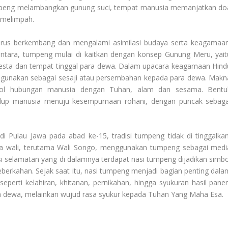
umpeng melambangkan gunung suci, tempat manusia memanjatkan do
g melimpah.
terus berkembang dan mengalami asimilasi budaya serta keagamaan
tara, tumpeng mulai di kaitkan dengan konsep Gunung Meru, yait
esta dan tempat tinggal para dewa. Dalam upacara keagamaan Hind
di gunakan sebagai sesaji atau persembahan kepada para dewa. Makn
imbol hubungan manusia dengan Tuhan, alam dan sesama. Bentu
dup manusia menuju kesempurnaan rohani, dengan puncak sebaga
 Pulau Jawa pada abad ke-15, tradisi tumpeng tidak di tinggalkan
ara wali, terutama Wali Songo, menggunakan tumpeng sebagai medi
i selamatan yang di dalamnya terdapat nasi tumpeng dijadikan simbo
berkahan. Sejak saat itu, nasi tumpeng menjadi bagian penting dala
erti kelahiran, khitanan, pernikahan, hingga syukuran hasil panen
a dewa, melainkan wujud rasa syukur kepada Tuhan Yang Maha Esa.