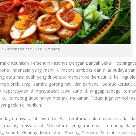
nik Indonesia Yaitu Nasi Tumpeng
liki Keunikan Tersendiri Pastinya Dengan Banyak Sekali Toppingnya
ional Indonesia yang memiliki makna simbolis dan nilai budaya yan
 atau nasi putih yang di bentuk menyerupai kerucut, di kelilingi ole
empe orek, urap, sambal goreng hati, dan perkedel. Bentuk kerucut d
 kepercayaan di masyarakat Jawa kuno di anggap sebagai tempa
tu, tumpeng tidak hanya menjadi makanan. Tetapi juga simbol ras
ang telah di berikan.
budaya masyarakat Jawa dan Bali, terutama dalam upacara adat da
 masuk, masyarakat Nusantara sering membuat tumpeng dala
ng seperti Gunung Meru atau Gunung Semeru. Setelah masukny