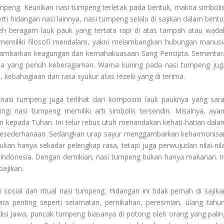
umpeng
. Keunikan nasi tumpeng terletak pada bentuk, makna simbolis
rti hidangan nasi lainnya, nasi tumpeng selalu di sajikan dalam bentu
 oleh beragam lauk pauk yang tertata rapi di atas tampah atau wada
i memiliki filosofi mendalam, yakni melambangkan hubungan manusi
ambarkan keagungan dan kemahakuasaan Sang Pencipta. Sementar
a yang penuh keberagaman. Warna kuning pada nasi tumpeng jug
, kebahagiaan dan rasa syukur atas rezeki yang di terima.
 nasi tumpeng juga terlihat dari komposisi lauk pauknya yang sara
ingi nasi tumpeng memiliki arti simbolis tersendiri. Misalnya, aya
 kepada Tuhan. Ini telur rebus utuh menandakan kehati-hatian dala
 kesederhanaan. Sedangkan urap sayur menggambarkan keharmonisa
kan hanya sekadar pelengkap rasa, tetapi juga perwujudan nilai-nila
 Indonesia. Dengan demikian, nasi tumpeng bukan hanya makanan. In
ajikan.
sosial dan ritual nasi tumpeng. Hidangan ini tidak pernah di sajika
ra penting seperti selamatan, pernikahan, peresmian, ulang tahun
isi Jawa, puncak tumpeng biasanya di potong oleh orang yang palin