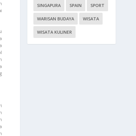
n
SINGAPURA
SPAIN
SPORT
i
WARISAN BUDAYA
WISATA
i
WISATA KULINER
a
a
l
n
a
g
i
n
n
a
n