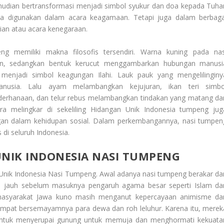
udian bertransformasi menjadi simbol syukur dan doa kepada Tuha
ya digunakan dalam acara keagamaan. Tetapi juga dalam berbaga
ian atau acara kenegaraan.
g memiliki makna filosofis tersendiri. Warna kuning pada nas
n, sedangkan bentuk kerucut menggambarkan hubungan manusi
enjadi simbol keagungan Ilahi. Lauk pauk yang mengelilinginy
usia. Lalu ayam melambangkan kejujuran, ikan teri simbo
erhanaan, dan telur rebus melambangkan tindakan yang matang da
a melingkar di sekeliling
Hidangan Unik Indonesia
tumpeng jug
n dalam kehidupan sosial. Dalam perkembangannya, nasi tumpen
s di seluruh Indonesia.
NIK INDONESIA NASI TUMPENG
Unik Indonesia Nasi Tumpeng
. Awal adanya nasi tumpeng berakar dar
ni jauh sebelum masuknya pengaruh agama besar seperti Islam da
masyarakat Jawa kuno masih menganut kepercayaan animisme da
mpat bersemayamnya para dewa dan roh leluhur. Karena itu, merek
ntuk menyerupai gunung untuk memuja dan menghormati kekuata