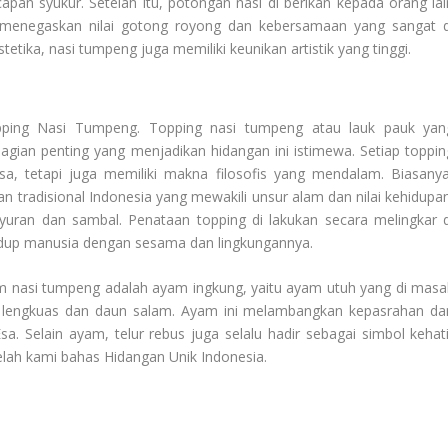
pan syukur. Setelah itu, potongan nasi di berikan kepada orang lai
ni menegaskan nilai gotong royong dan kebersamaan yang sangat d
stetika, nasi tumpeng juga memiliki keunikan artistik yang tinggi.
ping Nasi Tumpeng
. Topping nasi tumpeng atau lauk pauk yan
agian penting yang menjadikan hidangan ini istimewa. Setiap toppin
a, tetapi juga memiliki makna filosofis yang mendalam. Biasanya
an tradisional Indonesia yang mewakili unsur alam dan nilai kehidupan
ayuran dan sambal. Penataan topping di lakukan secara melingkar d
idup manusia dengan sesama dan lingkungannya.
lam nasi tumpeng adalah ayam ingkung, yaitu ayam utuh yang di masa
, lengkuas dan daun salam. Ayam ini melambangkan kepasrahan da
 Selain ayam, telur rebus juga selalu hadir sebagai simbol kehati
elah kami bahas
Hidangan Unik Indonesia
.