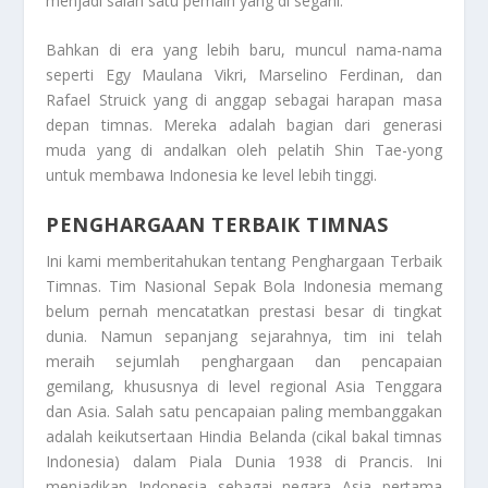
menjadi salah satu pemain yang di segani.
Bahkan di era yang lebih baru, muncul nama-nama
seperti Egy Maulana Vikri, Marselino Ferdinan, dan
Rafael Struick yang di anggap sebagai harapan masa
depan timnas. Mereka adalah bagian dari generasi
muda yang di andalkan oleh pelatih Shin Tae-yong
untuk membawa Indonesia ke level lebih tinggi.
PENGHARGAAN TERBAIK TIMNAS
Ini kami memberitahukan tentang
Penghargaan Terbaik
Timnas
. Tim Nasional Sepak Bola Indonesia memang
belum pernah mencatatkan prestasi besar di tingkat
dunia. Namun sepanjang sejarahnya, tim ini telah
meraih sejumlah penghargaan dan pencapaian
gemilang, khususnya di level regional Asia Tenggara
dan Asia. Salah satu pencapaian paling membanggakan
adalah keikutsertaan Hindia Belanda (cikal bakal timnas
Indonesia) dalam Piala Dunia 1938 di Prancis. Ini
menjadikan Indonesia sebagai negara Asia pertama