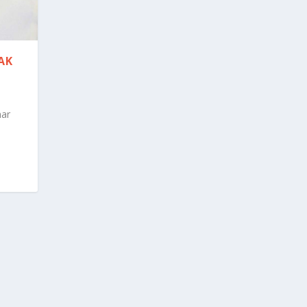
AK
mar