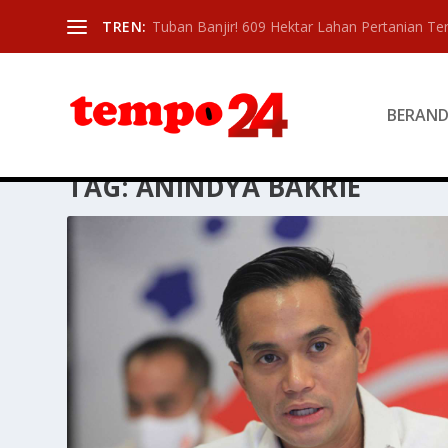
TREN:
Tuban Banjir! 609 Hektar Lahan Pertanian T
BERAN
TAG:
ANINDYA BAKRIE