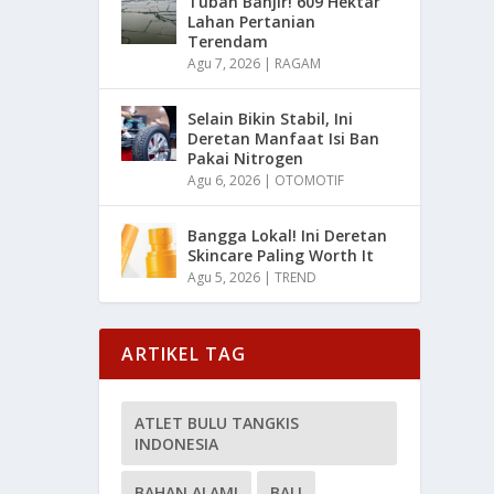
Tuban Banjir! 609 Hektar
Lahan Pertanian
Terendam
Agu 7, 2026
|
RAGAM
Selain Bikin Stabil, Ini
Deretan Manfaat Isi Ban
Pakai Nitrogen
Agu 6, 2026
|
OTOMOTIF
Bangga Lokal! Ini Deretan
Skincare Paling Worth It
Agu 5, 2026
|
TREND
ARTIKEL TAG
ATLET BULU TANGKIS
INDONESIA
BAHAN ALAMI
BALI