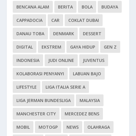
BENCANA ALAM
BERITA
BOLA
BUDAYA
CAPPADOCIA
CAR
COKLAT DUBAI
DANAU TOBA
DENMARK
DESSERT
DIGITAL
EKSTREM
GAYA HIDUP
GEN Z
INDONESIA
JUDI ONLINE
JUVENTUS
KOLABORASI PENYANYI
LABUAN BAJO
LIFESTYLE
LIGA ITALIA SERIE A
LIGA JERMAN BUNDESLIGA
MALAYSIA
MANCHESTER CITY
MERCEDEZ BENS
MOBIL
MOTOGP
NEWS
OLAHRAGA