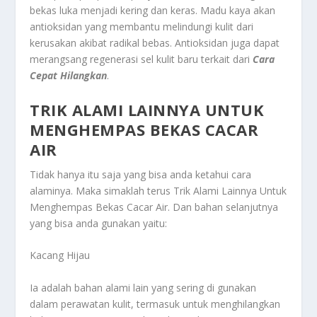
bekas luka menjadi kering dan keras. Madu kaya akan
antioksidan yang membantu melindungi kulit dari
kerusakan akibat radikal bebas. Antioksidan juga dapat
merangsang regenerasi sel kulit baru terkait dari
Cara
Cepat Hilangkan
.
TRIK ALAMI LAINNYA UNTUK
MENGHEMPAS BEKAS CACAR
AIR
Tidak hanya itu saja yang bisa anda ketahui cara
alaminya. Maka simaklah terus
Trik Alami Lainnya Untuk
Menghempas Bekas Cacar Air
. Dan bahan selanjutnya
yang bisa anda gunakan yaitu:
Kacang Hijau
Ia adalah bahan alami lain yang sering di gunakan
dalam perawatan kulit, termasuk untuk menghilangkan