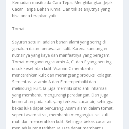
Kemudian masih ada
Cara Tepat Menghilangkan Jejak
Cacar Tanpa Bahan Kimia
. Dan trik selanjutnya yang
bisa anda terapkan yaitu:
Tomat
Sayuran satu ini adalah bahan alami yang sering di
gunakan dalam perawatan kulit. Karena kandungan
nutrisinya yang kaya dan manfaatnya yang beragam.
Tomat mengandung vitamin A, C, dan E yang penting
untuk kesehatan kulit. Vitamin C membantu
mencerahkan kulit dan merangsang produksi kolagen.
Sementara vitamin A dan E memperbaiki dan
melindungi kulit. Ia juga memiliki sifat anti-inflamasi
yang membantu mengurangi peradangan. Dan juga
kemerahan pada kulit yang terkena cacar air, sehingga
bekas luka dapat berkurang. Asam alami dalam tomat,
seperti asam sitrat, membantu mengangkat sel kulit
mati dan mencerahkan kulit. Sehingga bekas cacar air
menjadi kurang terlihat. Ia juga dapat membantu