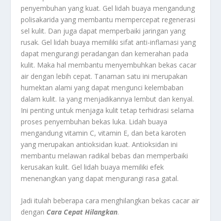
penyembuhan yang kuat. Gel lidah buaya mengandung
polisakarida yang membantu mempercepat regenerasi
sel kulit. Dan juga dapat memperbaiki jaringan yang
rusak. Gel lidah buaya memiliki sifat anti-inflamasi yang
dapat mengurangi peradangan dan kemerahan pada
kulit. Maka hal membantu menyembuhkan bekas cacar
air dengan lebih cepat. Tanaman satu ini merupakan
humektan alami yang dapat mengunci kelembaban
dalam kulit. Ia yang menjadikannya lembut dan kenyal.
Ini penting untuk menjaga kulit tetap terhidrasi selama
proses penyembuhan bekas luka. Lidah buaya
mengandung vitamin C, vitamin E, dan beta karoten
yang merupakan antioksidan kuat. Antioksidan ini
membantu melawan radikal bebas dan memperbaiki
kerusakan kulit. Gel lidah buaya memiliki efek
menenangkan yang dapat mengurangi rasa gatal.
Jadi itulah beberapa cara menghilangkan bekas cacar air
dengan
Cara Cepat Hilangkan
.