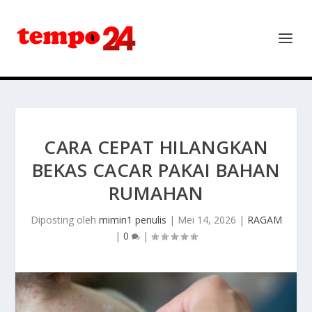
CARA CEPAT HILANGKAN
BEKAS CACAR PAKAI BAHAN
RUMAHAN
Diposting oleh
mimin1 penulis
|
Mei 14, 2026
|
RAGAM
|
0
|