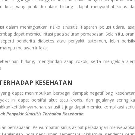
an kecil yang jinak di dalam hidung—dapat menyumbat sinus da
si dalam meningkatkan risiko sinusitis. Paparan polusi udara, asa
 lembap dapat memicu iritasi pada saluran pernapasan. Selain itu, oran
perti penderita diabetes atau penyakit autoimun, lebih berisik
g mampu melawan infeksi.
ebersihan hidung, menghindari asap rokok, serta mengelola alerg
s
 TERHADAP KESEHATAN
s yang dapat menimbulkan berbagai dampak negatif bagi kesehatan
akit ini dapat bersifat akut atau kronis, dan gejalanya sering kal
abkan ketidaknyamanan, sinusitis juga dapat memicu komplikasi seriu
k Penyakit Sinusitis Terhadap Kesehatan.
guan pernapasan. Penyumbatan sinus akibat peradangan menyebabka
g kehilangan indra penciuman sementara. Akibatnya, penderita serin