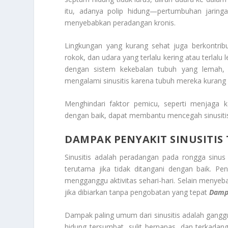
itu, adanya polip hidung—pertumbuhan jaring
menyebabkan peradangan kronis.
Lingkungan yang kurang sehat juga berkontribu
rokok, dan udara yang terlalu kering atau terlalu
dengan sistem kekebalan tubuh yang lemah, se
mengalami sinusitis karena tubuh mereka kuran
Menghindari faktor pemicu, seperti menjaga k
dengan baik, dapat membantu mencegah sinusiti
DAMPAK PENYAKIT SINUSITIS
Sinusitis adalah peradangan pada rongga sinu
terutama jika tidak ditangani dengan baik. Peny
mengganggu aktivitas sehari-hari. Selain menyeb
jika dibiarkan tanpa pengobatan yang tepat
Dampa
Dampak paling umum dari sinusitis adalah gang
hidung tersumbat, sulit bernapas, dan terkadan