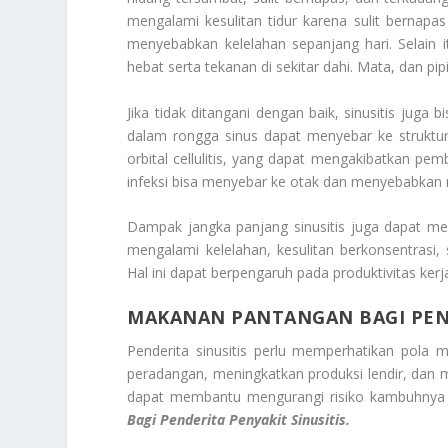
mengalami kesulitan tidur karena sulit bernap
menyebabkan kelelahan sepanjang hari. Selain i
hebat serta tekanan di sekitar dahi. Mata, dan p
Jika tidak ditangani dengan baik, sinusitis juga 
dalam rongga sinus dapat menyebar ke struktur 
orbital cellulitis, yang dapat mengakibatkan p
infeksi bisa menyebar ke otak dan menyebabkan men
Dampak jangka panjang sinusitis juga dapat meme
mengalami kelelahan, kesulitan berkonsentrasi
Hal ini dapat berpengaruh pada produktivitas kerj
MAKANAN PANTANGAN BAGI PEND
Penderita sinusitis perlu memperhatikan pol
peradangan, meningkatkan produksi lendir, dan
dapat membantu mengurangi risiko kambuhnya s
Bagi Penderita Penyakit Sinusitis.