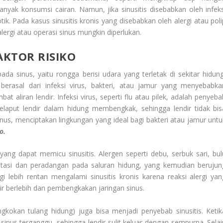
k konsumsi cairan. Namun, jika sinusitis disebabkan oleh infeks
ik. Pada kasus sinusitis kronis yang disebabkan oleh alergi atau poli
 alergi atau operasi sinus mungkin diperlukan.
AKTOR RISIKO
pada sinus, yaitu rongga berisi udara yang terletak di sekitar hidung
 berasal dari infeksi virus, bakteri, atau jamur yang menyebabka
liran lendir. Infeksi virus, seperti flu atau pilek, adalah penyeba
laput lendir dalam hidung membengkak, sehingga lendir tidak bis
us, menciptakan lingkungan yang ideal bagi bakteri atau jamur untu
o.
 yang dapat memicu sinusitis. Alergen seperti debu, serbuk sari, bul
tasi dan peradangan pada saluran hidung, yang kemudian berujun
gi lebih rentan mengalami sinusitis kronis karena reaksi alergi yan
r berlebih dan pembengkakan jaringan sinus.
gkokan tulang hidung) juga bisa menjadi penyebab sinusitis. Ketik
 sinus terganggu, sehingga lendir sulit keluar dengan sempurna. Selai