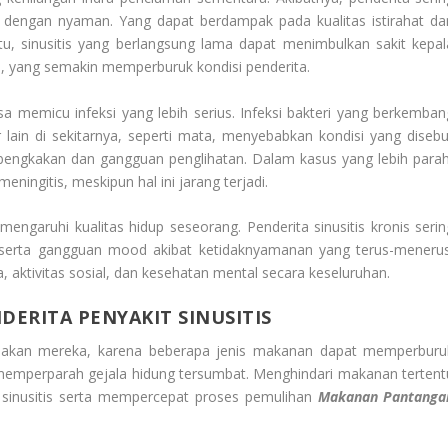
as dengan nyaman. Yang dapat berdampak pada kualitas istirahat da
tu, sinusitis yang berlangsung lama dapat menimbulkan sakit kepal
ipi, yang semakin memperburuk kondisi penderita.
bisa memicu infeksi yang lebih serius. Infeksi bakteri yang berkemban
lain di sekitarnya, seperti mata, menyebabkan kondisi yang disebu
embengkakan dan gangguan penglihatan. Dalam kasus yang lebih parah
ingitis, meskipun hal ini jarang terjadi.
ngaruhi kualitas hidup seseorang. Penderita sinusitis kronis serin
, serta gangguan mood akibat ketidaknyamanan yang terus-menerus
a, aktivitas sosial, dan kesehatan mental secara keseluruhan.
ERITA PENYAKIT SINUSITIS
a makan mereka, karena beberapa jenis makanan dapat memperburu
 memperparah gejala hidung tersumbat. Menghindari makanan tertent
inusitis serta mempercepat proses pemulihan
Makanan Pantanga