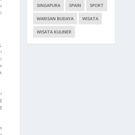
SINGAPURA
SPAIN
SPORT
i
p
WARISAN BUDAYA
WISATA
WISATA KULINER
,
n
b
a
k
u
g
g
a
n