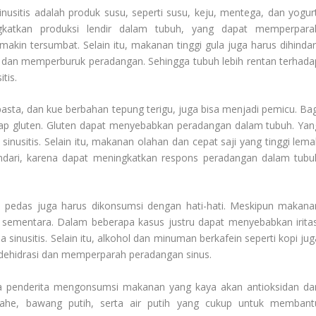
usitis adalah produk susu, seperti susu, keju, mentega, dan yogurt
gkatkan produksi lendir dalam tubuh, yang dapat memperpara
in tersumbat. Selain itu, makanan tinggi gula juga harus dihindari
dan memperburuk peradangan. Sehingga tubuh lebih rentan terhada
tis.
asta, dan kue berbahan tepung terigu, juga bisa menjadi pemicu. Bag
adap gluten. Gluten dapat menyebabkan peradangan dalam tubuh. Yan
nusitis. Selain itu, makanan olahan dan cepat saji yang tinggi lema
ndari, karena dapat meningkatkan respons peradangan dalam tubu
s pedas juga harus dikonsumsi dengan hati-hati. Meskipun makana
sementara. Dalam beberapa kasus justru dapat menyebabkan iritas
inusitis. Selain itu, alkohol dan minuman berkafein seperti kopi jug
 dehidrasi dan memperparah peradangan sinus.
ya penderita mengonsumsi makanan yang kaya akan antioksidan da
, jahe, bawang putih, serta air putih yang cukup untuk membant