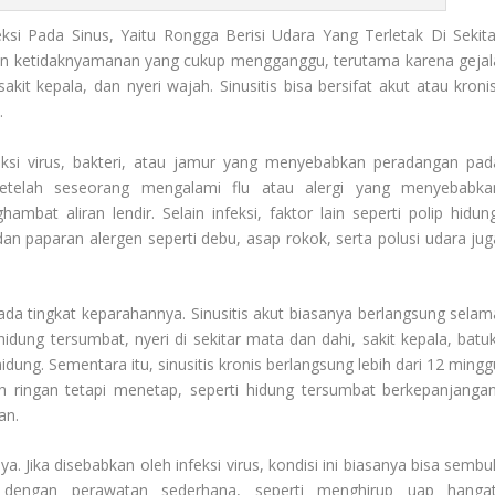
si Pada Sinus, Yaitu Rongga Berisi Udara Yang Terletak Di Sekita
an ketidaknyamanan yang cukup mengganggu, terutama karena gejal
kit kepala, dan nyeri wajah. Sinusitis bisa bersifat akut atau kronis
.
ksi virus, bakteri, atau jamur yang menyebabkan peradangan pad
di setelah seseorang mengalami flu atau alergi yang menyebabka
at aliran lendir. Selain infeksi, faktor lain seperti polip hidung
n paparan alergen seperti debu, asap rokok, serta polusi udara jug
ada tingkat keparahannya. Sinusitis akut biasanya berlangsung selam
dung tersumbat, nyeri di sekitar mata dan dahi, sakit kepala, batuk
idung. Sementara itu, sinusitis kronis berlangsung lebih dari 12 mingg
bih ringan tetapi menetap, seperti hidung tersumbat berkepanjangan
an.
. Jika disebabkan oleh infeksi virus, kondisi ini biasanya bisa sembu
dengan perawatan sederhana, seperti menghirup uap hangat