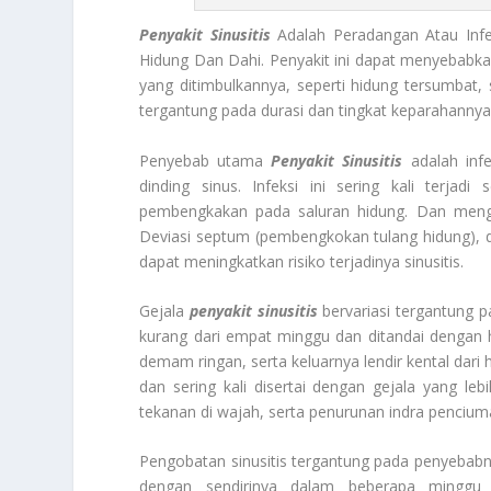
Penyakit Sinusitis
Adalah Peradangan Atau Infek
Hidung Dan Dahi. Penyakit ini dapat menyebabk
yang ditimbulkannya, seperti hidung tersumbat, sa
tergantung pada durasi dan tingkat keparahannya
Penyebab utama
Penyakit Sinusitis
adalah infe
dinding sinus. Infeksi ini sering kali terja
pembengkakan pada saluran hidung. Dan menghamb
Deviasi septum (pembengkokan tulang hidung), da
dapat meningkatkan risiko terjadinya sinusitis.
Gejala
penyakit sinusitis
bervariasi tergantung p
kurang dari empat minggu dan ditandai dengan hi
demam ringan, serta keluarnya lendir kental dari h
dan sering kali disertai dengan gejala yang le
tekanan di wajah, serta penurunan indra pencium
Pengobatan sinusitis tergantung pada penyebabnya
dengan sendirinya dalam beberapa minggu 