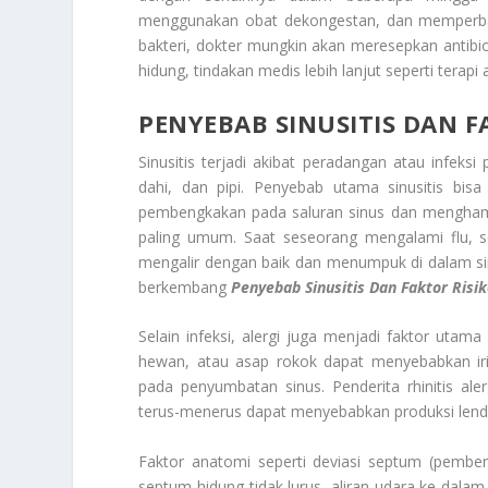
menggunakan obat dekongestan, dan memperbanya
bakteri, dokter mungkin akan meresepkan antibiot
hidung, tindakan medis lebih lanjut seperti terapi
PENYEBAB SINUSITIS DAN F
Sinusitis terjadi akibat peradangan atau infeksi 
dahi, dan pipi. Penyebab utama sinusitis bisa
pembengkakan pada saluran sinus dan menghambat a
paling umum. Saat seseorang mengalami flu, se
mengalir dengan baik dan menumpuk di dalam sin
berkembang
Penyebab Sinusitis Dan Faktor Risik
Selain infeksi, alergi juga menjadi faktor utama
hewan, atau asap rokok dapat menyebabkan iri
pada penyumbatan sinus. Penderita rhinitis aler
terus-menerus dapat menyebabkan produksi lendi
Faktor anatomi seperti deviasi septum (pemben
septum hidung tidak lurus, aliran udara ke dalam