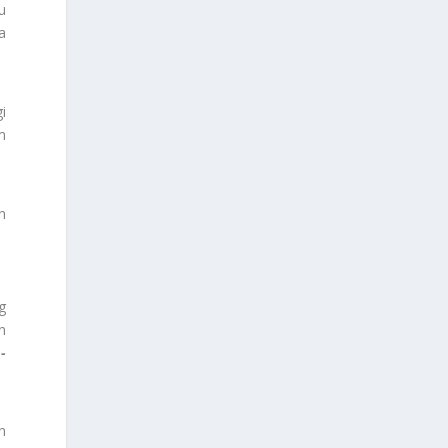
u
a
i
m
n
g
n
-
n