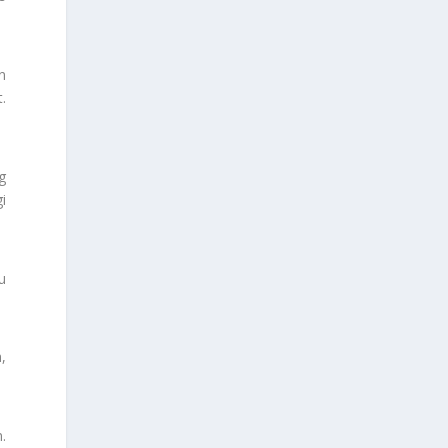
n
.
g
i
u
,
.