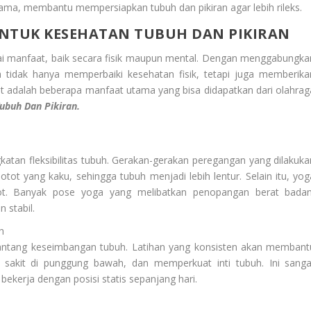
ama, membantu mempersiapkan tubuh dan pikiran agar lebih rileks.
NTUK KESEHATAN TUBUH DAN PIKIRAN
i manfaat, baik secara fisik maupun mental. Dengan menggabungka
 tidak hanya memperbaiki kesehatan fisik, tetapi juga memberika
ut adalah beberapa manfaat utama yang bisa didapatkan dari olahrag
ubuh Dan Pikiran.
h
atan fleksibilitas tubuh. Gerakan-gerakan peregangan yang dilakuka
ot yang kaku, sehingga tubuh menjadi lebih lentur. Selain itu, yog
t. Banyak pose yoga yang melibatkan penopangan berat badan
 stabil.
h
antang keseimbangan tubuh. Latihan yang konsisten akan membant
 sakit di punggung bawah, dan memperkuat inti tubuh. Ini sanga
ekerja dengan posisi statis sepanjang hari.