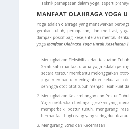
Teknik pernapasan dalam yoga, seperti pranay
MANFAAT OLAHRAGA YOGA U
Yoga adalah olahraga yang menawarkan berbaga
gerakan tubuh, pernapasan, dan meditasi, yoga
dampak positif bagi kesejahteraan mental. Berik
yoga
Manfaat Olahraga Yoga Untuk Kesehatan T
Meningkatkan Fleksibilitas dan Kekuatan Tubu
Salah satu manfaat utama yoga adalah peningk
secara teratur membantu melonggarkan otot-ot
juga membantu meningkatkan kekuatan oto
sehingga otot-otot tubuh menjadi lebih kuat dan
Meningkatkan Keseimbangan dan Postur Tubu
Yoga melibatkan berbagai gerakan yang men
memperbaiki postur tubuh, mengurangi rasa
bermanfaat bagi orang yang sering duduk atau b
Mengurangi Stres dan Kecemasan