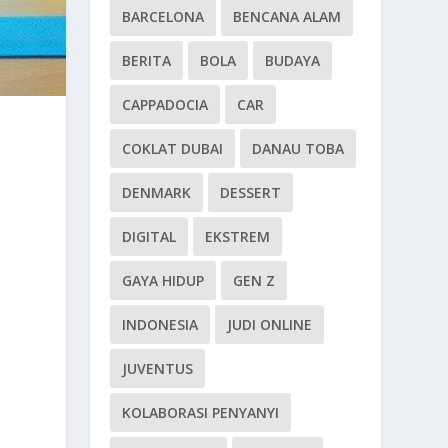
BARCELONA
BENCANA ALAM
BERITA
BOLA
BUDAYA
CAPPADOCIA
CAR
COKLAT DUBAI
DANAU TOBA
DENMARK
DESSERT
DIGITAL
EKSTREM
GAYA HIDUP
GEN Z
INDONESIA
JUDI ONLINE
JUVENTUS
KOLABORASI PENYANYI