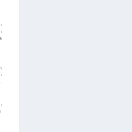
n
n
a
n
a
,
u
t