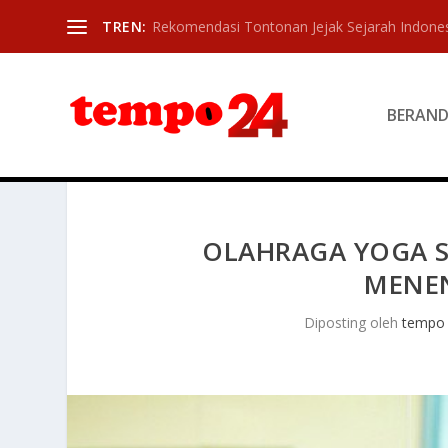
TREN:
Rekomendasi Tontonan Jejak Sejarah Indone
BERAN
OLAHRAGA YOGA 
MENEN
Diposting oleh
tempo