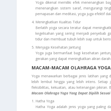
Yoga dikenal memiliki efek menenangkan bag
menenangkan sistem saraf, mengurangi tingk
pernapasan dan meditasi, yoga juga efektif d
Meningkatkan Kualitas Tidur
Berlatih yoga secara teratur dapat meningkat
kegelisahan yang sering menjadi penyebab 
tidur dan membuat tubuh lebih siap untuk berist
Menjaga Kesehatan Jantung
Yoga juga bermanfaat bagi kesehatan jantung
gerakan yang dapat meningkatkan aliran darah
MACAM-MACAM OLAHRAGA YOGA Y
Yoga menawarkan berbagai jenis latihan yang da
lebih lembut hingga yang lebih intens. Setiap
fleksibilitas, kekuatan, atau ketenangan pikira
Macam Olahraga Yoga Yang Dapat Dipilih Sesuai
Hatha Yoga
Hatha Yoga adalah jenis yoga yang paling 