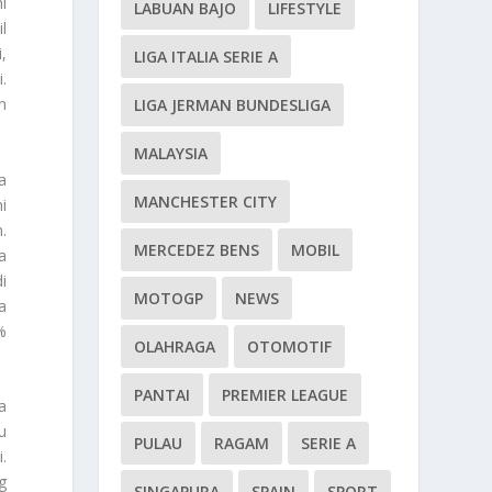
i
LABUAN BAJO
LIFESTYLE
l
,
LIGA ITALIA SERIE A
.
n
LIGA JERMAN BUNDESLIGA
MALAYSIA
a
MANCHESTER CITY
i
.
MERCEDEZ BENS
MOBIL
a
i
MOTOGP
NEWS
a
%
OLAHRAGA
OTOMOTIF
PANTAI
PREMIER LEAGUE
a
u
PULAU
RAGAM
SERIE A
.
g
SINGAPURA
SPAIN
SPORT