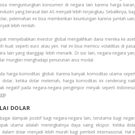
i bisa menguntungkan konsumen di negara lain karena harga baran
ndustri yang berasal dari AS menjadi lebih terjangkau. Sebaliknya, bag
olar, pelemahan ini bisa memberikan keuntungan karena jumlah uan
jadi lebih rendah.
dapat menyebabkan investor global mengalihkan dana mereka ke aset
h kuat seperti euro atau yen. Hal ini bisa memicu volatilitas di pasa
 lain yang dianggap lebih menarik. Di sisi lain, negara-negara yan
olar mungkin menghadapi penurunan arus modal.
ada harga komoditas global. Karena banyak komoditas utama sepert
dolar, ketika dolar melemah, harga komoditas ini cenderung naik
ak negatif pada negara-negara pengimpor minyak seperti Indonesia
ggi.
LAI DOLAR
bagai dampak positif bagi negara-negara lain, terutama bagi negar
mpak utama adalah meningkatnya daya saing ekspor. Ketika dola
alam dolar menjadi lebih murah bagi pembeli internasional. Hal in