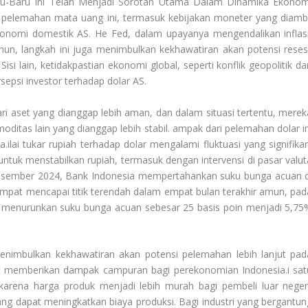
ru-Baru Ini Telah Menjadi Sorotan Utama Dalam Dinamika Ekonom
p pelemahan mata uang ini, termasuk kebijakan moneter yang diambi
konomi domestik AS. He Fed, dalam upayanya mengendalikan inflasi
un, langkah ini juga menimbulkan kekhawatiran akan potensi resesi
isi lain, ketidakpastian ekonomi global, seperti konflik geopolitik da
epsi investor terhadap dolar AS.
i aset yang dianggap lebih aman, dan dalam situasi tertentu, merek
oditas lain yang dianggap lebih stabil. ampak dari pelemahan dolar in
.ilai tukar rupiah terhadap dolar mengalami fluktuasi yang signifikan
ntuk menstabilkan rupiah, termasuk dengan intervensi di pasar valut
esember 2024, Bank Indonesia mempertahankan suku bunga acuan d
empat mencapai titik terendah dalam empat bulan terakhir amun, pad
ga menurunkan suku bunga acuan sebesar 25 basis poin menjadi 5,75
enimbulkan kekhawatiran akan potensi pelemahan lebih lanjut pad
t memberikan dampak campuran bagi perekonomian Indonesia.i sat
f karena harga produk menjadi lebih murah bagi pembeli luar negeri
yang dapat meningkatkan biaya produksi. Bagi industri yang bergantun