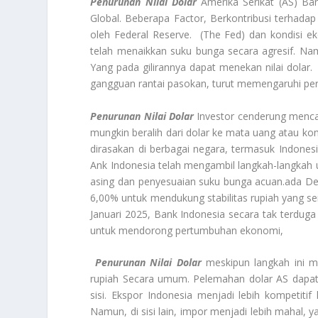
Penurunan Nilai Dolar
Amerika Serikat (AS) Ba
Global. Beberapa Factor, Berkontribusi terhada
oleh Federal Reserve. (The Fed) dan kondisi e
telah menaikkan suku bunga secara agresif. Nam
Yang pada gilirannya dapat menekan nilai dolar. S
gangguan rantai pasokan, turut memengaruhi pers
Penurunan Nilai Dolar
Investor cenderung mencar
mungkin beralih dari dolar ke mata uang atau kom
dirasakan di berbagai negara, termasuk Indonesia
Ank Indonesia telah mengambil langkah-langkah u
asing dan penyesuaian suku bunga acuan.ada D
6,00% untuk mendukung stabilitas rupiah yang s
Januari 2025, Bank Indonesia secara tak terdu
untuk mendorong pertumbuhan ekonomi,
Penurunan Nilai Dolar
meskipun langkah ini m
rupiah Secara umum. Pelemahan dolar AS dapa
sisi. Ekspor Indonesia menjadi lebih kompetiti
Namun, di sisi lain, impor menjadi lebih mahal, 