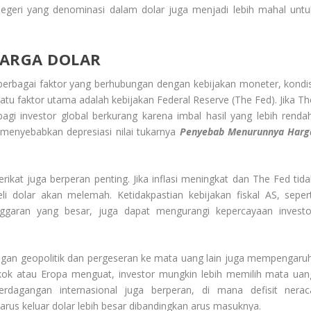
 negeri yang denominasi dalam dolar juga menjadi lebih mahal untu
ARGA DOLAR
 berbagai faktor yang berhubungan dengan kebijakan moneter, kondis
atu faktor utama adalah kebijakan Federal Reserve (The Fed). Jika Th
gi investor global berkurang karena imbal hasil yang lebih rendah
menyebabkan depresiasi nilai tukarnya
Penyebab Menurunnya Harg
erikat juga berperan penting. Jika inflasi meningkat dan The Fed tida
i dolar akan melemah. Ketidakpastian kebijakan fiskal AS, sepert
nggaran yang besar, juga dapat mengurangi kepercayaan investo
gangan geopolitik dan pergeseran ke mata uang lain juga mempengaruh
gkok atau Eropa menguat, investor mungkin lebih memilih mata uan
Perdagangan internasional juga berperan, di mana defisit nerac
us keluar dolar lebih besar dibandingkan arus masuknya.