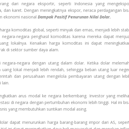
rang dari negara eksportir, seperti Indonesia yang mengekspo
ra, dan karet. Dengan meningkatnya ekspor, neraca perdagangan bis
an ekonomi nasional
Dampak Positif Penurunan Nilai Dolar.
arga komoditas global, seperti minyak dan emas, menjadi lebih stabi
n negara-negara penghasil komoditas karena mereka dapat menjua
ang lokalnya. Kenaikan harga komoditas ini dapat meningkatka
ak di sektor sumber daya alam.
i negara-negara dengan utang dalam dolar. Ketika dolar melemah
uang lokal menjadi lebih rendah, sehingga beban utang luar neger
merintah dan perusahaan mengelola pembayaran utang dengan lebi
 lain.
ningkatkan arus modal ke negara berkembang. Investor yang meliha
tasi di negara dengan pertumbuhan ekonomi lebih tinggi. Hal ini bis
bisnis yang membutuhkan suntikan modal asing.
olar dapat menurunkan harga barang-barang impor dari AS, sepert
. Hal ini dapat meningkatkan daya beli masyarakat dan menekan inflas