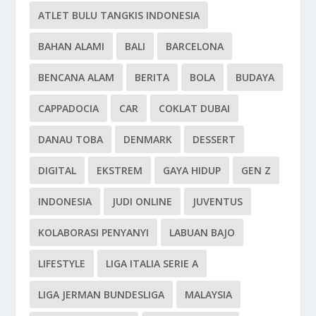
ATLET BULU TANGKIS INDONESIA
BAHAN ALAMI
BALI
BARCELONA
BENCANA ALAM
BERITA
BOLA
BUDAYA
CAPPADOCIA
CAR
COKLAT DUBAI
DANAU TOBA
DENMARK
DESSERT
DIGITAL
EKSTREM
GAYA HIDUP
GEN Z
INDONESIA
JUDI ONLINE
JUVENTUS
KOLABORASI PENYANYI
LABUAN BAJO
LIFESTYLE
LIGA ITALIA SERIE A
LIGA JERMAN BUNDESLIGA
MALAYSIA