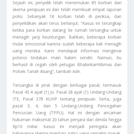
Sejauh ini, penyidik telah menemukan 85 korban dari
skema penipuan ini dan telah membuat empat laporan
polisi. Sebanyak 18 korban telah di periksa, dan
penyelidikan akan terus berlanjut. “Kasus ini terungkap
ketika para korban datang ke rumah tersangka untuk
menagih janji keuntungan. Bahkan, beberapa korban
mulai emosional karena sudah beberapa kali menagih
uang mereka. Kami mendapat informasi mengenai
potensi tindakan main hakim sendiri. Namun, itu
berhasil di cegah oleh petugas Bhabinkamtibmas dan
Polsek Tanah Abang”, tambah Ade.
Tersangka di jerat dengan berbagai pasal, termasuk
Pasal 45 A ayat (1) Jo. Pasal 28 ayat (1) Undang-Undang
ITE, Pasal 378 KUHP tentang penipuan. Serta, juga
pasal 3, 4, dan 5 Undang-Undang Pencegahan
Pencucian Uang (TPPU). Hal ini dengan ancaman
hukuman maksimal 20 tahun penjara dan denda hingga
Rp10 miliar. Kasus ini menjadi peringata akan
bahayanya skema investasi palsu yang semakin marak,